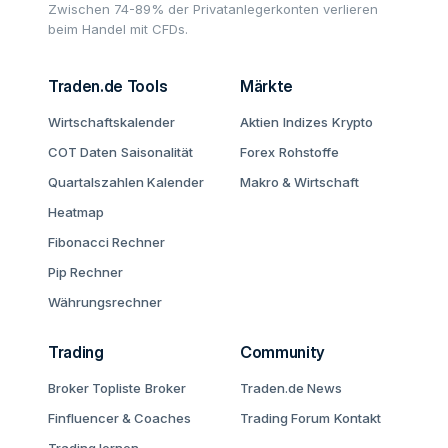
Zwischen 74-89% der Privatanlegerkonten verlieren
beim Handel mit CFDs.
Traden.de Tools
Märkte
Wirtschaftskalender
Aktien
Indizes
Krypto
COT Daten
Saisonalität
Forex
Rohstoffe
Quartalszahlen Kalender
Makro & Wirtschaft
Heatmap
Fibonacci Rechner
Pip Rechner
Währungsrechner
Trading
Community
Broker Topliste
Broker
Traden.de News
Finfluencer & Coaches
Trading Forum
Kontakt