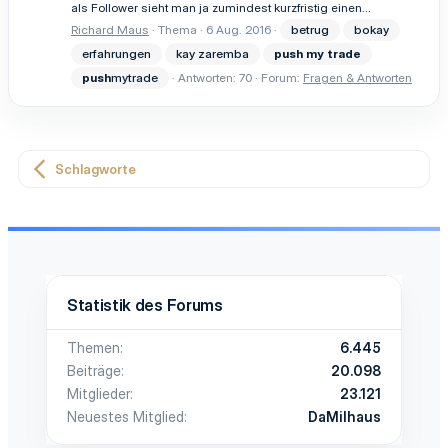
als Follower sieht man ja zumindest kurzfristig einen...
Richard Maus
Thema
6 Aug. 2016
betrug
bokay
erfahrungen
kay zaremba
push
my
trade
push
mytrade
Antworten: 70
Forum:
Fragen & Antworten
Schlagworte
Statistik des Forums
Themen
6.445
Beiträge
20.098
Mitglieder
23.121
Neuestes Mitglied
DaMilhaus