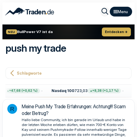
.
Traden
de
BullPower V7 ist da
Entdecken →
NEU
push my trade
Schlagworte
64
Nasdaq 100
723,03
Go
+47,68 (+0,62 %)
+8,38 (+1,17 %)
Meine Push My Trade Erfahrungen: Achtung!!! Scam
R
oder Betrug?
Hallo liebe Community, ich bin gerade im Urlaub und habe in
der letzten Woche erleben dürfen, wie mein 700-€ Konto von
Kay und seinem Pushmytrade-Follow innerhalb weniger Tage
pulverisiert wurde. Es passieren da sehr merkwürdige Dinge,