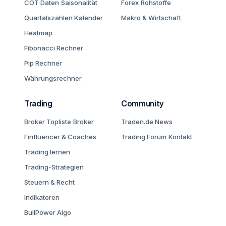
COT Daten
Saisonalität
Forex
Rohstoffe
Quartalszahlen Kalender
Makro & Wirtschaft
Heatmap
Fibonacci Rechner
Pip Rechner
Währungsrechner
Trading
Community
Broker Topliste
Broker
Traden.de News
Finfluencer & Coaches
Trading Forum
Kontakt
Trading lernen
Trading-Strategien
Steuern & Recht
Indikatoren
BullPower Algo