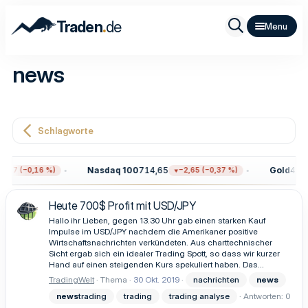
.
Traden
de
news
Schlagworte
Nasdaq 100
714,65
Gold
4.31
2,17 (−0,16 %)
−2,65 (−0,37 %)
Heute 700$ Profit mit USD/JPY
Hallo ihr Lieben, gegen 13.30 Uhr gab einen starken Kauf
Impulse im USD/JPY nachdem die Amerikaner positive
Wirtschaftsnachrichten verkündeten. Aus charttechnischer
Sicht ergab sich ein idealer Trading Spott, so dass wir kurzer
Hand auf einen steigenden Kurs spekuliert haben. Das...
TradingWelt
Thema
30 Okt. 2019
nachrichten
news
news
trading
trading
trading analyse
Antworten: 0