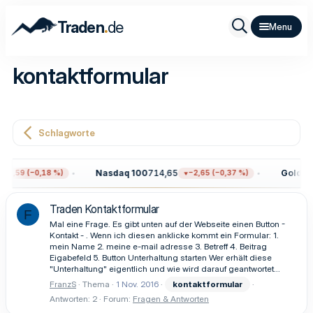
.
Traden
de
kontaktformular
Schlagworte
Nasdaq 100
714,65
Gold
4.3
13,59 (−0,18 %)
−2,65 (−0,37 %)
Traden Kontaktformular
F
Mal eine Frage. Es gibt unten auf der Webseite einen Button -
Kontakt - . Wenn ich diesen anklicke kommt ein Formular: 1.
mein Name 2. meine e-mail adresse 3. Betreff 4. Beitrag
Eigabefeld 5. Button Unterhaltung starten Wer erhält diese
"Unterhaltung" eigentlich und wie wird darauf geantwortet...
FranzS
Thema
1 Nov. 2016
kontaktformular
Antworten: 2
Forum:
Fragen & Antworten