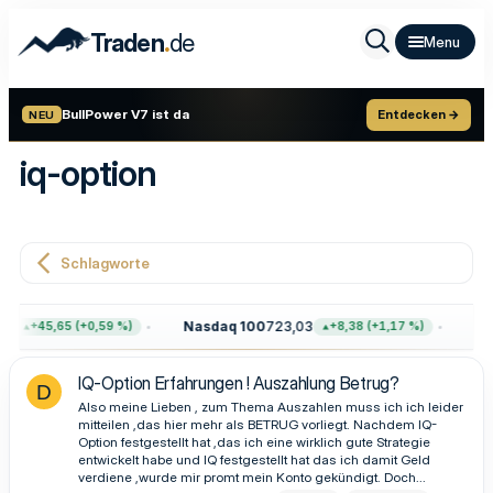
.
Traden
de
BullPower V7 ist da
Entdecken →
NEU
iq-option
Schlagworte
61
Nasdaq 100
723,03
Go
+45,65 (+0,59 %)
+8,38 (+1,17 %)
IQ-Option Erfahrungen ! Auszahlung Betrug?
D
Also meine Lieben , zum Thema Auszahlen muss ich ich leider
mitteilen ,das hier mehr als BETRUG vorliegt. Nachdem IQ-
Option festgestellt hat ,das ich eine wirklich gute Strategie
entwickelt habe und IQ festgestellt hat das ich damit Geld
verdiene ,wurde mir promt mein Konto gekündigt. Doch...