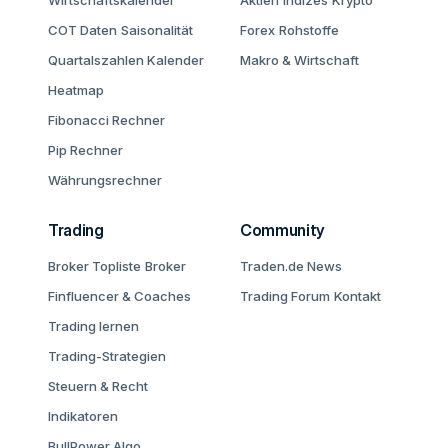
Wirtschaftskalender
Aktien
Indizes
Krypto
COT Daten
Saisonalität
Forex
Rohstoffe
Quartalszahlen Kalender
Makro & Wirtschaft
Heatmap
Fibonacci Rechner
Pip Rechner
Währungsrechner
Trading
Community
Broker Topliste
Broker
Traden.de News
Finfluencer & Coaches
Trading Forum
Kontakt
Trading lernen
Trading-Strategien
Steuern & Recht
Indikatoren
BullPower Algo