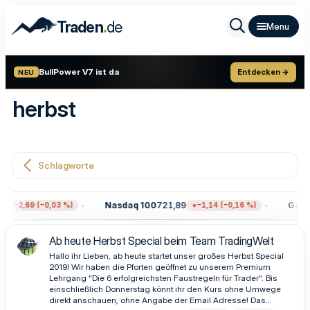
.
Traden
de
BullPower V7 ist da
Entdecken →
NEU
herbst
Schlagworte
Nasdaq 100
721,89
Gold
4
−2,69 (−0,03 %)
−1,14 (−0,16 %)
Ab heute Herbst Special beim Team TradingWelt
Hallo ihr Lieben, ab heute startet unser großes Herbst Special
2019! Wir haben die Pforten geöffnet zu unserem Premium
Lehrgang "Die 6 erfolgreichsten Faustregeln für Trader". Bis
einschließlich Donnerstag könnt ihr den Kurs ohne Umwege
direkt anschauen, ohne Angabe der Email Adresse! Das...