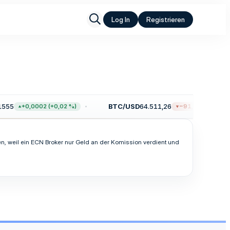
Log In
Registrieren
555
BTC/USD
64.511,26
+0,0002 (+0,02 %)
−91,06 (−0,14 %)
en, weil ein ECN Broker nur Geld an der Komission verdient und