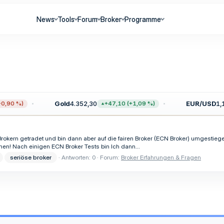
News
Tools
Forum
Broker
Programme
Gold
4.352,30
EUR/USD
1,1
,90 %)
+47,10 (+1,09 %)
 Brokern getradet und bin dann aber auf die fairen Broker (ECN Broker) umgestieg
en! Nach einigen ECN Broker Tests bin Ich dann...
seriöse broker
Antworten: 0
Forum:
Broker Erfahrungen & Fragen