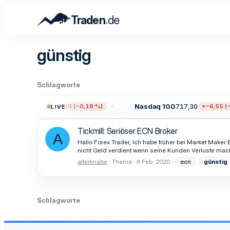
.
Traden
de
günstig
Schlagworte
500
7.722,12
Nasdaq 100
717,30
−14,40 (−0,19 %)
−6,55 (−0
LIVE
Tickmill: Seriöser ECN Broker
A
Hallo Forex Trader, Ich habe früher bei Market Maker
nicht Geld verdient wenn seine Kunden Verluste mach
alterknabe
Thema
6 Feb. 2020
ecn
günstig
Schlagworte