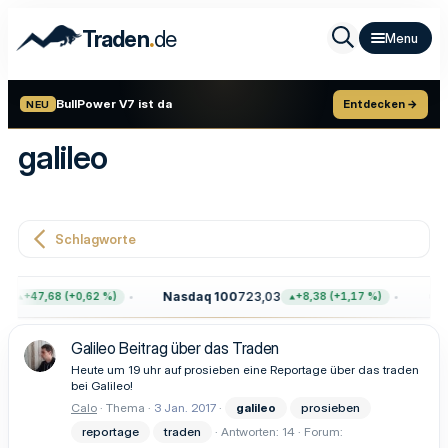
.
Traden
de
BullPower V7 ist da
Entdecken →
NEU
galileo
Schlagworte
4
Nasdaq 100
723,03
Gol
+47,68 (+0,62 %)
+8,38 (+1,17 %)
Galileo Beitrag über das Traden
Heute um 19 uhr auf prosieben eine Reportage über das traden
bei Galileo!
Calo
Thema
3 Jan. 2017
galileo
prosieben
reportage
traden
Antworten: 14
Forum: