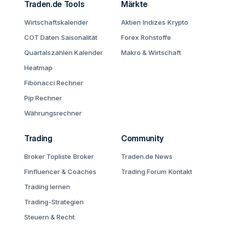
Traden.de Tools
Märkte
Wirtschaftskalender
Aktien
Indizes
Krypto
COT Daten
Saisonalität
Forex
Rohstoffe
Quartalszahlen Kalender
Makro & Wirtschaft
Heatmap
Fibonacci Rechner
Pip Rechner
Währungsrechner
Trading
Community
Broker Topliste
Broker
Traden.de News
Finfluencer & Coaches
Trading Forum
Kontakt
Trading lernen
Trading-Strategien
Steuern & Recht