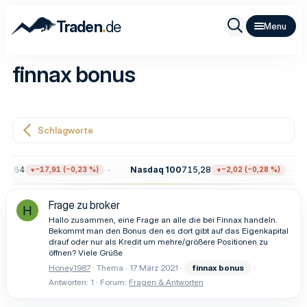
.
Traden
de
finnax bonus
Schlagworte
05,64
Nasdaq 100
715,28
−17,91 (−0,23 %)
−2,02 (−0,28 %)
Frage zu broker
H
Hallo zusammen, eine Frage an alle die bei Finnax handeln.
Bekommt man den Bonus den es dort gibt auf das Eigenkapital
drauf oder nur als Kredit um mehre/größere Positionen zu
öffnen? Viele Grüße
Honey1987
Thema
17 März 2021
finnax
bonus
Antworten: 1
Forum:
Fragen & Antworten