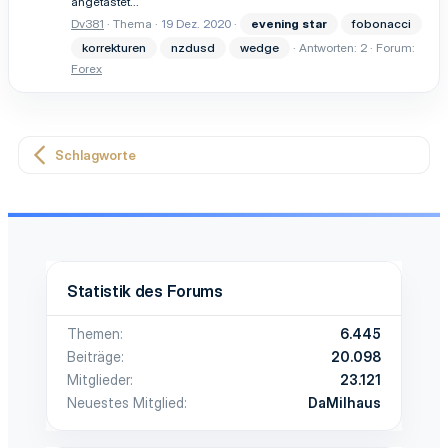
angetastet...
Dv381
Thema
19 Dez. 2020
evening
star
fobonacci
korrekturen
nzdusd
wedge
Antworten: 2
Forum:
Forex
Schlagworte
Statistik des Forums
Themen
6.445
Beiträge
20.098
Mitglieder
23.121
Neuestes Mitglied
DaMilhaus