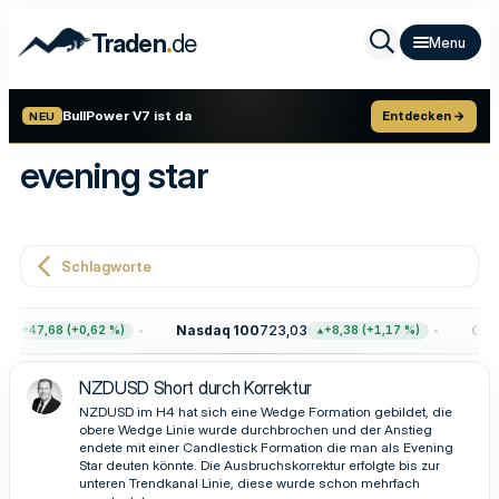
.
Traden
de
BullPower V7 ist da
Entdecken →
NEU
evening star
Schlagworte
Nasdaq 100
723,03
Gold
+47,68 (+0,62 %)
+8,38 (+1,17 %)
NZDUSD Short durch Korrektur
NZDUSD im H4 hat sich eine Wedge Formation gebildet, die
obere Wedge Linie wurde durchbrochen und der Anstieg
endete mit einer Candlestick Formation die man als Evening
Star deuten könnte. Die Ausbruchskorrektur erfolgte bis zur
unteren Trendkanal Linie, diese wurde schon mehrfach