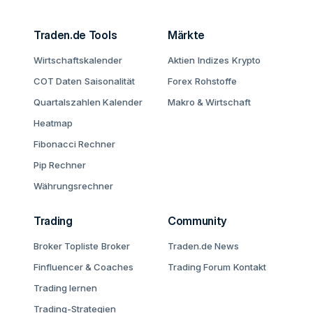
Traden.de Tools
Märkte
Wirtschaftskalender
Aktien
Indizes
Krypto
COT Daten
Saisonalität
Forex
Rohstoffe
Quartalszahlen Kalender
Makro & Wirtschaft
Heatmap
Fibonacci Rechner
Pip Rechner
Währungsrechner
Trading
Community
Broker Topliste
Broker
Traden.de News
Finfluencer & Coaches
Trading Forum
Kontakt
Trading lernen
Trading-Strategien