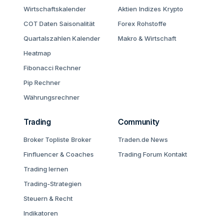
Wirtschaftskalender
Aktien
Indizes
Krypto
COT Daten
Saisonalität
Forex
Rohstoffe
Quartalszahlen Kalender
Makro & Wirtschaft
Heatmap
Fibonacci Rechner
Pip Rechner
Währungsrechner
Trading
Community
Broker Topliste
Broker
Traden.de News
Finfluencer & Coaches
Trading Forum
Kontakt
Trading lernen
Trading-Strategien
Steuern & Recht
Indikatoren