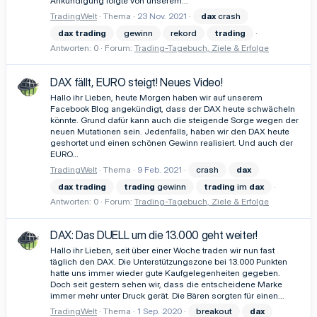
Ankündigung folgte von unserem...
TradingWelt
Thema
23 Nov. 2021
dax
crash
dax
trading
gewinn
rekord
trading
Antworten: 0
Forum:
Trading-Tagebuch, Ziele & Erfolge
DAX fällt, EURO steigt! Neues Video!
Hallo ihr Lieben, heute Morgen haben wir auf unserem
Facebook Blog angekündigt, dass der DAX heute schwächeln
könnte. Grund dafür kann auch die steigende Sorge wegen der
neuen Mutationen sein. Jedenfalls, haben wir den DAX heute
geshortet und einen schönen Gewinn realisiert. Und auch der
EURO...
TradingWelt
Thema
9 Feb. 2021
crash
dax
dax
trading
trading
gewinn
trading
im
dax
Antworten: 0
Forum:
Trading-Tagebuch, Ziele & Erfolge
DAX: Das DUELL um die 13.000 geht weiter!
Hallo ihr Lieben, seit über einer Woche traden wir nun fast
täglich den DAX. Die Unterstützungszone bei 13.000 Punkten
hatte uns immer wieder gute Kaufgelegenheiten gegeben.
Doch seit gestern sehen wir, dass die entscheidene Marke
immer mehr unter Druck gerät. Die Bären sorgten für einen...
TradingWelt
Thema
1 Sep. 2020
breakout
dax