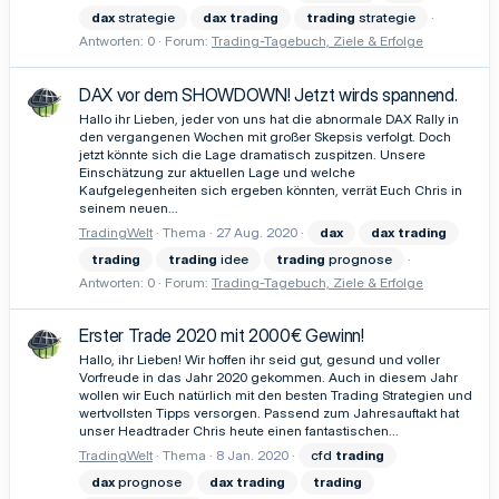
dax
strategie
dax
trading
trading
strategie
Antworten: 0
Forum:
Trading-Tagebuch, Ziele & Erfolge
DAX vor dem SHOWDOWN! Jetzt wirds spannend.
Hallo ihr Lieben, jeder von uns hat die abnormale DAX Rally in
den vergangenen Wochen mit großer Skepsis verfolgt. Doch
jetzt könnte sich die Lage dramatisch zuspitzen. Unsere
Einschätzung zur aktuellen Lage und welche
Kaufgelegenheiten sich ergeben könnten, verrät Euch Chris in
seinem neuen...
TradingWelt
Thema
27 Aug. 2020
dax
dax
trading
trading
trading
idee
trading
prognose
Antworten: 0
Forum:
Trading-Tagebuch, Ziele & Erfolge
Erster Trade 2020 mit 2000€ Gewinn!
Hallo, ihr Lieben! Wir hoffen ihr seid gut, gesund und voller
Vorfreude in das Jahr 2020 gekommen. Auch in diesem Jahr
wollen wir Euch natürlich mit den besten Trading Strategien und
wertvollsten Tipps versorgen. Passend zum Jahresauftakt hat
unser Headtrader Chris heute einen fantastischen...
TradingWelt
Thema
8 Jan. 2020
cfd
trading
dax
prognose
dax
trading
trading