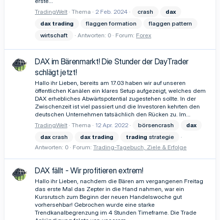
erste...
TradingWelt
Thema
2 Feb. 2024
crash
dax
dax
trading
flaggen formation
flaggen pattern
wirtschaft
Antworten: 0
Forum:
Forex
DAX im Bärenmarkt! Die Stunder der DayTrader
schlägt jetzt!
Hallo ihr Lieben, bereits am 17.03 haben wir auf unseren
öffentlichen Kanälen ein klares Setup aufgezeigt, welches dem
DAX erhebliches Abwärtspotential zugestehen sollte. In der
Zwischenzeit ist viel passiert und die Investoren kehrten den
deutschen Unternehmen tatsächlich den Rücken zu. Im...
TradingWelt
Thema
12 Apr. 2022
börsencrash
dax
dax
crash
dax
trading
trading
strategie
Antworten: 0
Forum:
Trading-Tagebuch, Ziele & Erfolge
DAX fällt - Wir profitieren extrem!
Hallo ihr Lieben, nachdem die Bären am vergangenen Freitag
das erste Mal das Zepter in die Hand nahmen, war ein
Kursrutsch zum Beginn der neuen Handelswoche gut
vorhersehbar! Gebrochen wurde eine starke
Trendkanalbegrenzung im 4 Stunden Timeframe. Die Trade