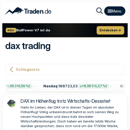
.
Traden
de
BullPower V7 ist da
Entdecken →
NEU
dax trading
Schlagworte
Nasdaq 100
723,03
Gold
4.
+45,65 (+0,59 %)
+8,38 (+1,17 %)
DAX im Höhenflug trotz Wirtschafts-Desaster!
Hallo ihr Lieben, der DAX ist in diesen Tagen im absoluten
Höhenflug! Völlig unbeeindruckt bahnt er sich seinen Weg zu
neuen Hochpunkten und dass trotz desolater
Wirtschaftsleistungen. Doch haben wir bereits letzte Woche
darüber gesprochen, dass sich rund um die 17.000er Marke,