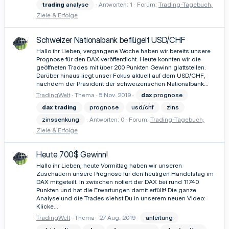
trading
analyse
Antworten: 1
Forum:
Trading-Tagebuch,
Ziele & Erfolge
Schweizer Nationalbank beflügelt USD/CHF
Hallo ihr Lieben, vergangene Woche haben wir bereits unsere
Prognose für den DAX veröffentlicht. Heute konnten wir die
geöffneten Trades mit über 200 Punkten Gewinn glattstellen.
Darüber hinaus liegt unser Fokus aktuell auf dem USD/CHF,
nachdem der Präsident der schweizerischen Nationalbank...
TradingWelt
Thema
5 Nov. 2019
dax
prognose
dax
trading
prognose
usd/chf
zins
zinssenkung
Antworten: 0
Forum:
Trading-Tagebuch,
Ziele & Erfolge
Heute 700$ Gewinn!
Hallo ihr Lieben, heute Vormittag haben wir unseren
Zuschauern unsere Prognose für den heutigen Handelstag im
DAX mitgeteilt. In zwischen notiert der DAX bei rund 11740
Punkten und hat die Erwartungen damit erfüllt! Die ganze
Analyse und die Trades siehst Du in unserem neuen Video:
Klicke...
TradingWelt
Thema
27 Aug. 2019
anleitung