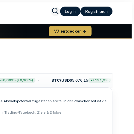
Log In
Registrieren
V7 entdecken →
BTC/USD
65.076,15
0,0035 (+0,30 %)
+191,99 (+0,30 %)
 Abwärtspotential zugestehen sollte. In der Zwischenzeit ist viel
um:
Trading-Tagebuch, Ziele & Erfolge