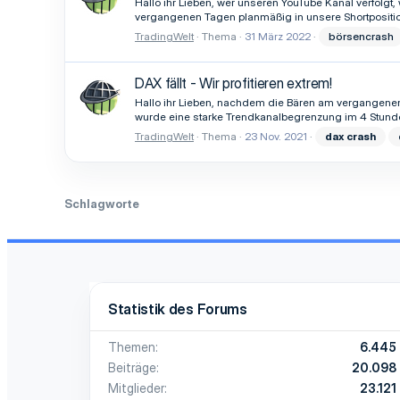
Hallo ihr Lieben, wer unseren YouTube Kanal verfolgt,
vergangenen Tagen planmäßig in unsere Shortpositi
TradingWelt
Thema
31 März 2022
börsencrash
DAX fällt - Wir profitieren extrem!
Hallo ihr Lieben, nachdem die Bären am vergangene
wurde eine starke Trendkanalbegrenzung im 4 Stunde
TradingWelt
Thema
23 Nov. 2021
dax
crash
Schlagworte
Statistik des Forums
Themen
6.445
Beiträge
20.098
Mitglieder
23.121