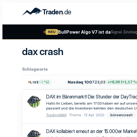
.
Traden
de
BullPower Algo V7 ist da
Signal, Einstie
NEU
dax crash
Schlagworte
57,64
Nasdaq 100
723,03
+47,68 (+0,62 %)
+8,38 (+1,17 %)
LIVE
DAX im Bärenmarkt! Die Stunder der DayTrade
Hallo ihr Lieben, bereits am 17.03 haben wir auf unse
passiert und die Investoren kehrten den deutschen U
TradingWelt
Thema
12 Apr. 2022
börsencrash
DAX kollabiert erneut an der 15.000er Marke!