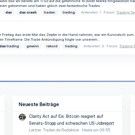
 weiß das wir bereits am 17.03 auf die gefährliche 15.000er Marke hingewiesen hab
onen gekommen und haben gleich zwei fantastische Trades...
dax
dax
crash
traden
trading
Antworten: 1
Forum:
Trading-Ta
n Freitag das erste Mal das Zepter in die Hand nahmen, war ein Kursrutsch z
n Timeframe. Die Trade Ankündigung folgte von unserem...
dax
trading
gewinn
rekord
trading
Antworten: 0
Forum:
Trading-T
Neueste Beiträge
Clarity Act auf Eis: Bitcoin reagiert auf
Senats-Stopp und schwachen US-Jobreport
Letzter: Traden.de Redaktion
Heute um 06:55