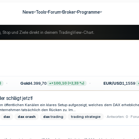
News
Tools
Forum
Broker
Programme
g, Stop und Ziele direkt in deinem TradingView-Chart.
Gold
4.399,70
EUR/USD
1,1559
+100,10 (+2,33 %)
+
r schlägt jetzt!
ren öffentlichen Kanälen ein klares Setup aufgezeigt, welches dem DAX erhebliches
nternehmen tatsächlich den Rücken zu. Im...
dax
dax
crash
dax
trading
trading strategie
Antworten: 0
For