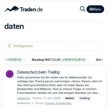
.
Traden
de
daten
Schlagworte
Nasdaq 100
723,09
Gold
4.41
9,85 (+0,65 %)
+8,44 (+1,18 %)
Datenschutz beim Trading
U
Hallo zusammen Ich bin relativ neu im Aktienhandel. Ich
verfolge das Thema passiv seit einigen Jahren. Passiv, weil mir
das Geld grundsätzlich fehlt, aber ich habe Spass am
Beobachten und Mitlesen. Nun zu meiner Frage, in meinem
Freundeskreis streiten wir uns seit einigen Monaten um das...
Ufsapack
Thema
17 Jan. 2022
daten
trading
Antworten: 1
Forum:
Fragen & Antworten