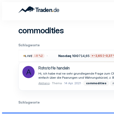
.
Traden
de
commodities
Schlagworte
709,96
Nasdaq 100
714,65
−13,59 (−0,18 %)
−2,65 (−0,37 %
LIVE
Rohstoffe handeln
A
Hi, ich habe mal ne sehr grundlegende Frage zum CFD
einfach über die Paarungen und Währungskürzel, z. B
Akiliano
Thema
14 Apr. 2021
commodities
Schlagworte