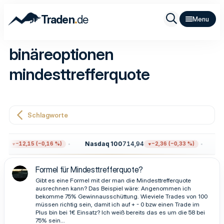
.
Traden
de
binäreoptionen
mindesttrefferquote
Schlagworte
40
Nasdaq 100
714,94
Go
−12,15 (−0,16 %)
−2,36 (−0,33 %)
Formel für Mindesttrefferquote?
Gibt es eine Formel mit der man die Mindesttrefferquote
ausrechnen kann? Das Beispiel wäre: Angenommen ich
bekomme 75% Gewinnausschüttung. Wieviele Trades von 100
müssen richtig sein, damit ich auf + - 0 bzw einen Trade im
Plus bin bei 1€ Einsatz? Ich weiß bereits das es um die 58 bei
75% sein...