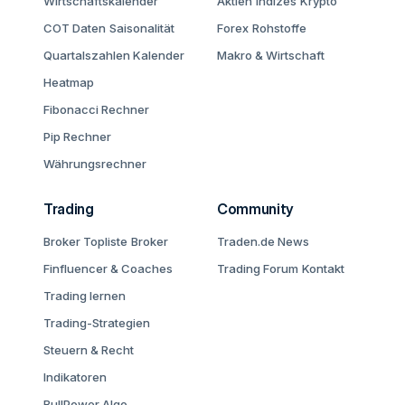
Wirtschaftskalender
Aktien
Indizes
Krypto
COT Daten
Saisonalität
Forex
Rohstoffe
Quartalszahlen Kalender
Makro & Wirtschaft
Heatmap
Fibonacci Rechner
Pip Rechner
Währungsrechner
Trading
Community
Broker Topliste
Broker
Traden.de News
Finfluencer & Coaches
Trading Forum
Kontakt
Trading lernen
Trading-Strategien
Steuern & Recht
Indikatoren
BullPower Algo