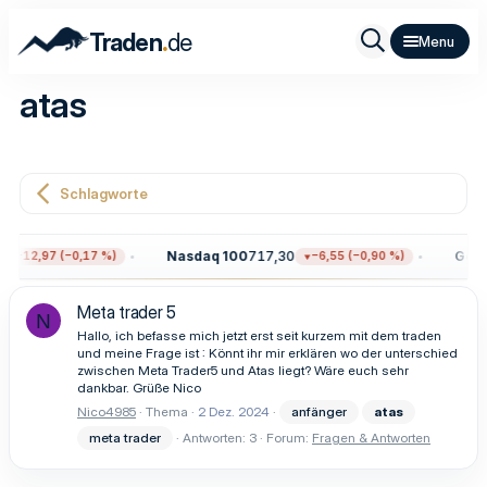
.
Traden
de
atas
Schlagworte
Nasdaq 100
717,30
Gold
−12,97 (−0,17 %)
−6,55 (−0,90 %)
Meta trader 5
N
Hallo, ich befasse mich jetzt erst seit kurzem mit dem traden
und meine Frage ist : Könnt ihr mir erklären wo der unterschied
zwischen Meta Trader5 und Atas liegt? Wäre euch sehr
dankbar. Grüße Nico
Nico4985
Thema
2 Dez. 2024
anfänger
atas
meta trader
Antworten: 3
Forum:
Fragen & Antworten