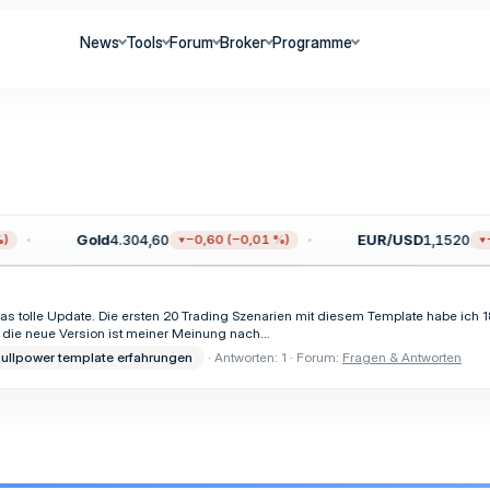
News
Tools
Forum
Broker
Programme
Gold
4.304,60
EUR/USD
1,1520
−0,60 (−0,01 %)
−0
as tolle Update. Die ersten 20 Trading Szenarien mit diesem Template habe ich 
o die neue Version ist meiner Meinung nach...
ullpower template erfahrungen
Antworten: 1
Forum:
Fragen & Antworten