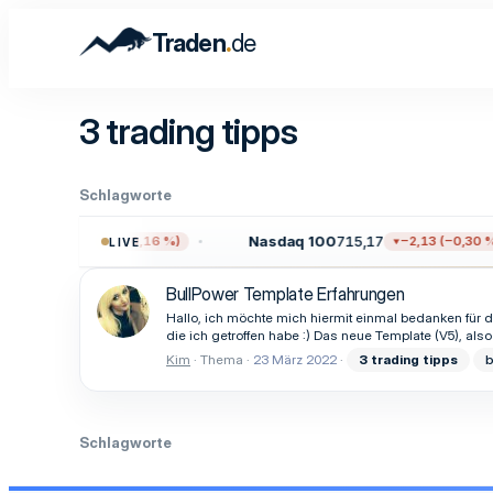
.
Traden
de
3 trading tipps
Schlagworte
710,84
Nasdaq 100
715,17
−12,71 (−0,16 %)
−2,13 (−0,30 %)
LIVE
BullPower Template Erfahrungen
Hallo, ich möchte mich hiermit einmal bedanken für d
die ich getroffen habe :) Das neue Template (V5), als
Kim
Thema
23 März 2022
3
trading
tipps
b
Schlagworte