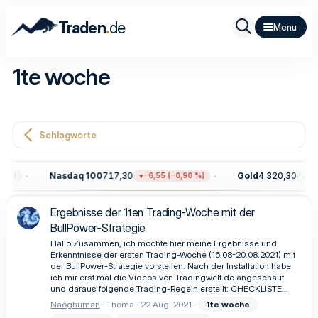
.
Traden
de
1te woche
Schlagworte
Nasdaq 100
717,30
Gold
4.320,30
 %)
−6,55 (−0,90 %)
+15
Ergebnisse der 1ten Trading-Woche mit der
BullPower-Strategie
Hallo Zusammen, ich möchte hier meine Ergebnisse und
Erkenntnisse der ersten Trading-Woche (16.08-20.08.2021) mit
der BullPower-Strategie vorstellen. Nach der Installation habe
ich mir erst mal die Videos von Tradingwelt.de angeschaut
und daraus folgende Trading-Regeln erstellt: CHECKLISTE...
Naoghuman
Thema
22 Aug. 2021
1te
woche