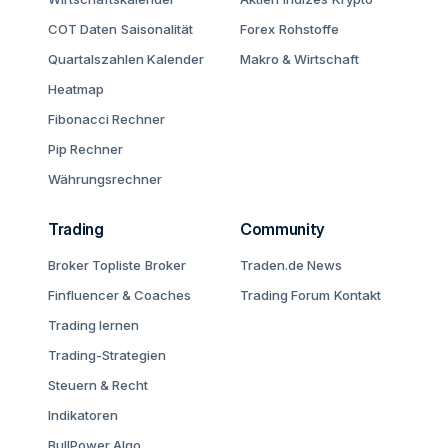
COT Daten
Saisonalität
Forex
Rohstoffe
Quartalszahlen Kalender
Makro & Wirtschaft
Heatmap
Fibonacci Rechner
Pip Rechner
Währungsrechner
Trading
Community
Broker Topliste
Broker
Traden.de News
Finfluencer & Coaches
Trading Forum
Kontakt
Trading lernen
Trading-Strategien
Steuern & Recht
Indikatoren
BullPower Algo