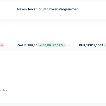
News
Tools
Forum
Broker
Programme
Gold
4.386,40
EUR/USD
1,1531
)
+86,80 (+2,02 %)
 this.