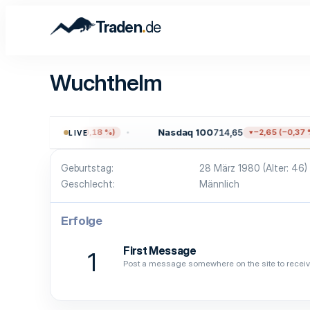
.
Traden
de
Wuchthelm
709,96
Nasdaq 100
714,65
−13,59 (−0,18 %)
−2,65 (−0,37 %
LIVE
Geburtstag
28 März 1980 (Alter: 46)
Geschlecht
Männlich
Erfolge
First Message
1
Post a message somewhere on the site to receive