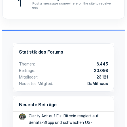
1
Post a message somewhere on the site to receive
this.
Statistik des Forums
Themen
6.445
Beiträge
20.098
Mitglieder
23.121
Neuestes Mitglied
DaMilhaus
Neueste Beiträge
Clarity Act auf Eis: Bitcoin reagiert auf
Senats-Stopp und schwachen US-