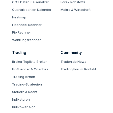
COT Daten
Saisonalität
Forex
Rohstoffe
Quartalszahlen Kalender
Makro & Wirtschaft
Heatmap
Fibonacci Rechner
Pip Rechner
Währungsrechner
Trading
Community
Broker Topliste
Broker
Traden.de News
Finfluencer & Coaches
Trading Forum
Kontakt
Trading lernen
Trading-Strategien
Steuern & Recht
Indikatoren
BullPower Algo