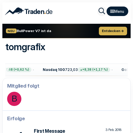
.
Traden
de
BullPower V7 ist da
Entdecken →
NEU
tomgrafix
Nasdaq 100
723,03
Gold
4.
+47,68 (+0,62 %)
+8,38 (+1,17 %)
Mitglied folgt
B
Erfolge
3 Feb. 2018
First Message