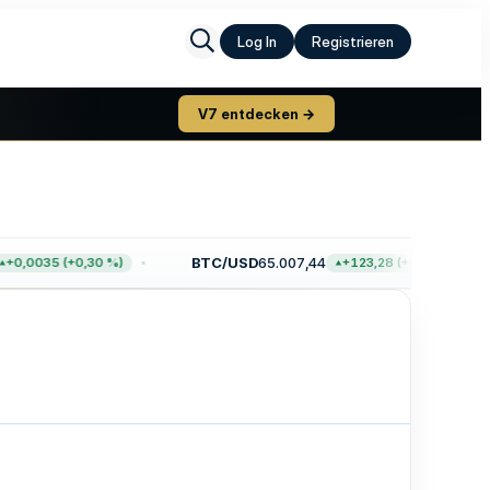
Log In
Registrieren
V7 entdecken →
BTC/USD
65.007,44
0,0035 (+0,30 %)
+123,28 (+0,19 %)