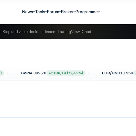
News
Tools
Forum
Broker
Programme
g, Stop und Ziele direkt in deinem TradingView-Chart.
Gold
4.399,70
EUR/USD
1,1559
+100,10 (+2,33 %)
+