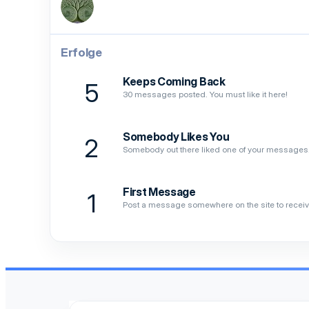
Erfolge
Keeps Coming Back
5
30 messages posted. You must like it here!
Somebody Likes You
2
Somebody out there liked one of your messages. 
First Message
1
Post a message somewhere on the site to receive