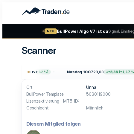
.
Traden
de
BullPower Algo V7 ist da
Signal, Einstie
NEU
Scanner
57,64
Nasdaq 100
723,03
+47,68 (+0,62 %)
+8,38 (+1,17 %)
LIVE
Ort
Unna
BullPower Template
5030119000
Lizenzaktivierung | MT5-ID
Geschlecht
Männlich
Diesem Mitglied folgen