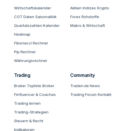
Wirtschaftskalender
Aktien
Indizes
Krypto
COT Daten
Saisonalität
Forex
Rohstoffe
Quartalszahlen Kalender
Makro & Wirtschaft
Heatmap
Fibonacci Rechner
Pip Rechner
Währungsrechner
Trading
Community
Broker Topliste
Broker
Traden.de News
Finfluencer & Coaches
Trading Forum
Kontakt
Trading lernen
Trading-Strategien
Steuern & Recht
Indikatoren