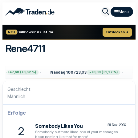
.
Traden
de
BullPower V7 ist da
Entdecken →
NEU
Rene4711
4
Nasdaq 100
723,03
Gol
+47,68 (+0,62 %)
+8,38 (+1,17 %)
Geschlecht
Männlich
Erfolge
26 Dez. 2020
Somebody Likes You
2
Somebody out there liked one of your messages.
Keep posting like that for more!