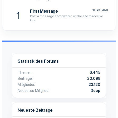
10 Dez. 2020
First Message
1
Post a message somewhere on the site to receive
this.
Statistik des Forums
Themen
6.445
Beiträge
20.098
Mitglieder
23.120
Neuestes Mitglied
Deep
Neueste Beiträge