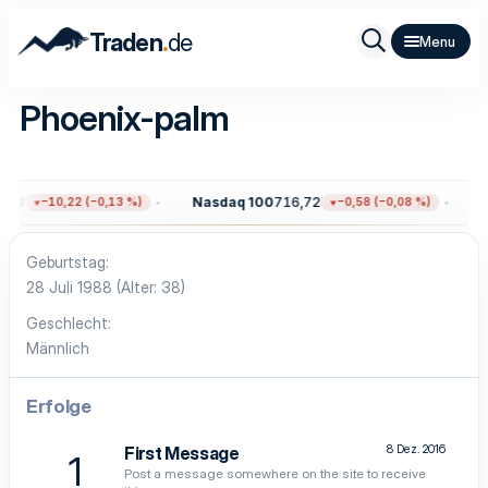
.
Traden
de
Phoenix-palm
,33
Nasdaq 100
716,72
G
−10,22 (−0,13 %)
−0,58 (−0,08 %)
Geburtstag
28 Juli 1988 (Alter: 38)
Geschlecht
Männlich
Erfolge
8 Dez. 2016
First Message
1
Post a message somewhere on the site to receive