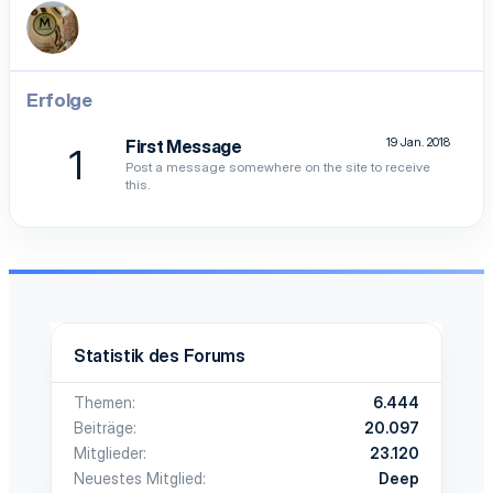
Erfolge
19 Jan. 2018
First Message
1
Post a message somewhere on the site to receive
this.
Statistik des Forums
Themen
6.444
Beiträge
20.097
Mitglieder
23.120
Neuestes Mitglied
Deep