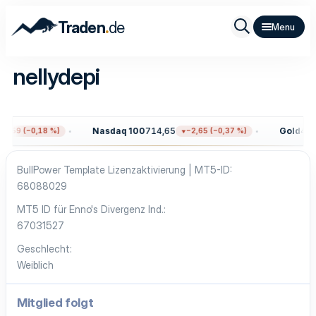
.
Traden
de
nellydepi
Nasdaq 100
714,65
Gold
4.34
3,59 (−0,18 %)
−2,65 (−0,37 %)
BullPower Template Lizenzaktivierung | MT5-ID
68088029
MT5 ID für Enno's Divergenz Ind.
67031527
Geschlecht
Weiblich
Mitglied folgt