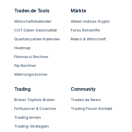
Traden.de Tools
Märkte
Wirtschaftskalender
Aktien
Indizes
Krypto
COT Daten
Saisonalität
Forex
Rohstoffe
Quartalszahlen Kalender
Makro & Wirtschaft
Heatmap
Fibonacci Rechner
Pip Rechner
Währungsrechner
Trading
Community
Broker Topliste
Broker
Traden.de News
Finfluencer & Coaches
Trading Forum
Kontakt
Trading lernen
Trading-Strategien