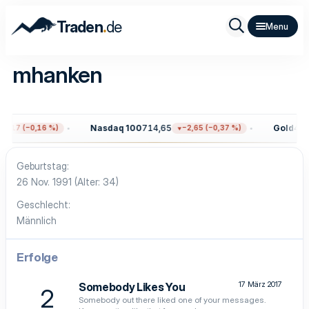
.
Traden
de
mhanken
Nasdaq 100
714,65
Gold
4.31
2,17 (−0,16 %)
−2,65 (−0,37 %)
Geburtstag
26 Nov. 1991 (Alter: 34)
Geschlecht
Männlich
Erfolge
17 März 2017
Somebody Likes You
2
Somebody out there liked one of your messages.