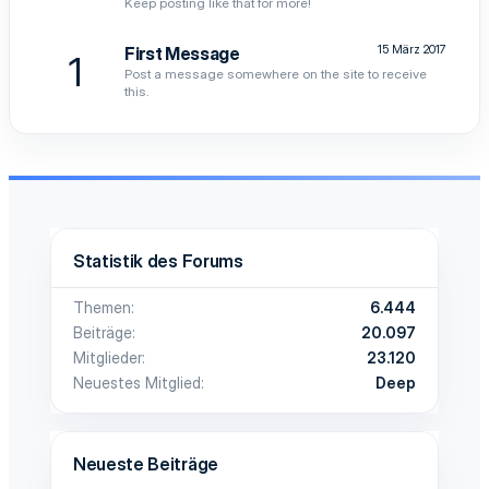
Keep posting like that for more!
15 März 2017
First Message
1
Post a message somewhere on the site to receive
this.
Statistik des Forums
Themen
6.444
Beiträge
20.097
Mitglieder
23.120
Neuestes Mitglied
Deep
Neueste Beiträge