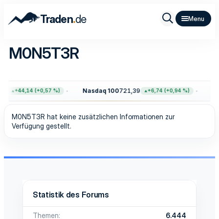
.
Traden
de
M0N5T3R
10
Nasdaq 100
721,39
Go
+44,14 (+0,57 %)
+6,74 (+0,94 %)
M0N5T3R hat keine zusätzlichen Informationen zur
Verfügung gestellt.
Statistik des Forums
Themen
6.444