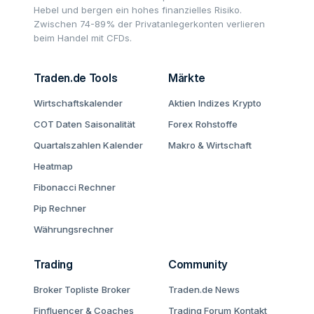
Hebel und bergen ein hohes finanzielles Risiko.
Zwischen 74-89% der Privatanlegerkonten verlieren
beim Handel mit CFDs.
Traden.de Tools
Märkte
Wirtschaftskalender
Aktien
Indizes
Krypto
COT Daten
Saisonalität
Forex
Rohstoffe
Quartalszahlen Kalender
Makro & Wirtschaft
Heatmap
Fibonacci Rechner
Pip Rechner
Währungsrechner
Trading
Community
Broker Topliste
Broker
Traden.de News
Finfluencer & Coaches
Trading Forum
Kontakt