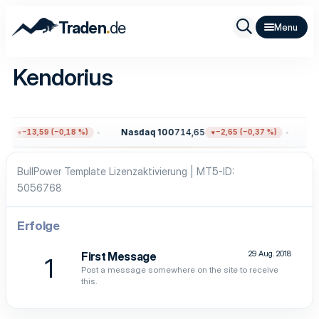
.
Traden
de
Kendorius
96
Nasdaq 100
714,65
Go
−13,59 (−0,18 %)
−2,65 (−0,37 %)
BullPower Template Lizenzaktivierung | MT5-ID
5056768
Erfolge
29 Aug. 2018
First Message
1
Post a message somewhere on the site to receive
this.