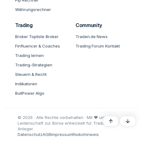
Pip Rechner
Währungsrechner
Trading
Community
Broker Topliste
Broker
Traden.de News
Finfluencer & Coaches
Trading Forum
Kontakt
Trading lernen
Trading-Strategien
Steuern & Recht
Indikatoren
BullPower Algo
© 2026 · Alle Rechte vorbehalten · Mit ♥ und
Oben
Unten
Leidenschaft zur Börse entwickelt für Trader und
Anleger.
Datenschutz
AGB
Impressum
Risikohinweis