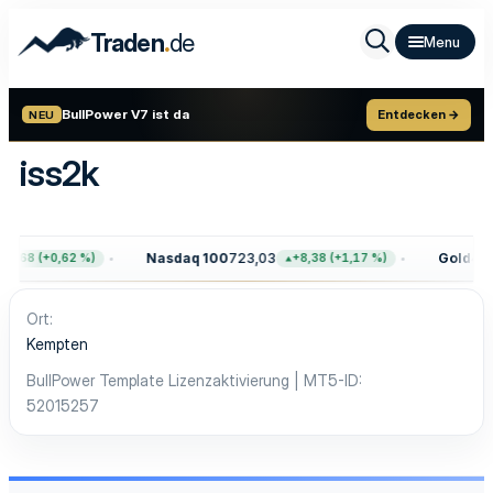
.
Traden
de
BullPower V7 ist da
Entdecken →
NEU
iss2k
Nasdaq 100
723,03
Gold
4.3
7,68 (+0,62 %)
+8,38 (+1,17 %)
Ort
Kempten
BullPower Template Lizenzaktivierung | MT5-ID
52015257