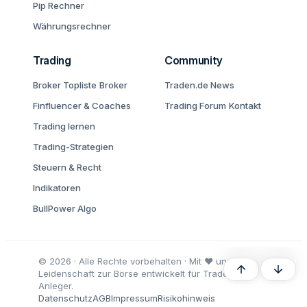
Pip Rechner
Währungsrechner
Trading
Community
Broker Topliste
Broker
Traden.de News
Finfluencer & Coaches
Trading Forum
Kontakt
Trading lernen
Trading-Strategien
Steuern & Recht
Indikatoren
BullPower Algo
© 2026 · Alle Rechte vorbehalten · Mit ♥ und
Oben
Unten
Leidenschaft zur Börse entwickelt für Trader und
Anleger.
Datenschutz
AGB
Impressum
Risikohinweis