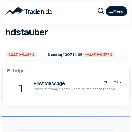
.
Traden
de
hdstauber
8
Nasdaq 100
714,65
Gol
−12,17 (−0,16 %)
−2,65 (−0,37 %)
Erfolge
21 Juli 2018
First Message
1
Post a message somewhere on the site to receive
this.