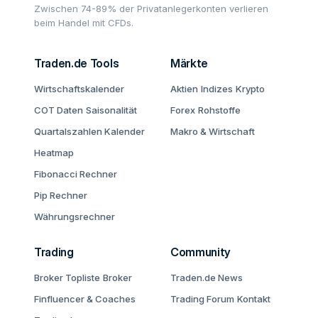
Zwischen 74-89% der Privatanlegerkonten verlieren
beim Handel mit CFDs.
Traden.de Tools
Märkte
Wirtschaftskalender
Aktien
Indizes
Krypto
COT Daten
Saisonalität
Forex
Rohstoffe
Quartalszahlen Kalender
Makro & Wirtschaft
Heatmap
Fibonacci Rechner
Pip Rechner
Währungsrechner
Trading
Community
Broker Topliste
Broker
Traden.de News
Finfluencer & Coaches
Trading Forum
Kontakt