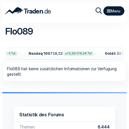
.
Traden
de
Flo089
Nasdaq 100
718,32
Gold
4.327,40
(+0,18 %)
+1,02 (+0,14 %)
Flo089 hat keine zusätzlichen Informationen zur Verfügung
gestellt.
Statistik des Forums
Themen
6.444