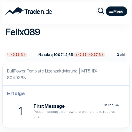
.
Traden
de
Felix089
Nasdaq 100
714,65
Gold
4.29
2,17 (−0,16 %)
−2,65 (−0,37 %)
BullPower Template Lizenzaktivierung | MT5-ID
8049368
Erfolge
18 Feb. 2021
First Message
1
Post a message somewhere on the site to receive
this.