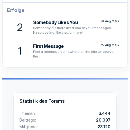
Erfolge
24 Aug. 2023
Somebody Likes You
2
Somebody out there liked one of your messages.
Keep posting like that for more!
22 Aug. 2023
First Message
1
Post a message somewhere on the site to receive
this.
Statistik des Forums
Themen
6.444
Beiträge
20.097
Mitglieder
23.120