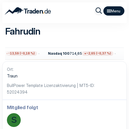
.
Traden
de
Fahrudin
6
Nasdaq 100
714,65
Gol
−13,59 (−0,18 %)
−2,65 (−0,37 %)
Ort
Traun
BullPower Template Lizenzaktivierung | MT5-ID
52024394
Mitglied folgt
S