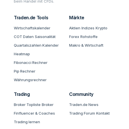
beim Handel mit CFDs.
Traden.de Tools
Märkte
Wirtschaftskalender
Aktien
Indizes
Krypto
COT Daten
Saisonalität
Forex
Rohstoffe
Quartalszahlen Kalender
Makro & Wirtschaft
Heatmap
Fibonacci Rechner
Pip Rechner
Währungsrechner
Trading
Community
Broker Topliste
Broker
Traden.de News
Finfluencer & Coaches
Trading Forum
Kontakt
Trading lernen