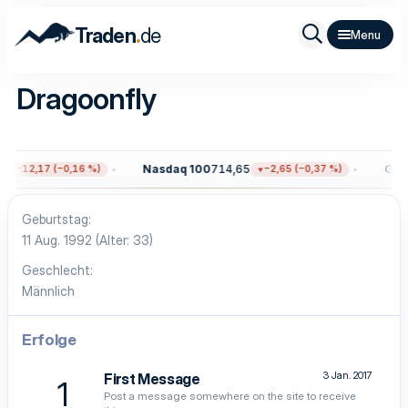
.
Traden
de
Dragoonfly
Nasdaq 100
714,65
Gold
−12,17 (−0,16 %)
−2,65 (−0,37 %)
Geburtstag
11 Aug. 1992 (Alter: 33)
Geschlecht
Männlich
Erfolge
3 Jan. 2017
First Message
1
Post a message somewhere on the site to receive