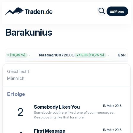
.
Traden
de
Barakunius
Nasdaq 100
720,01
Gold
4.39
9,79 (+0,39 %)
+5,36 (+0,75 %)
Geschlecht
Männlich
Erfolge
13 März 2018
Somebody Likes You
2
Somebody out there liked one of your messages.
Keep posting like that for more!
13 März 2018
First Message