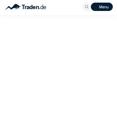
.
Traden
de
Menu
Traden.de Magazin
Alle Beiträge auf einen Blick
Entdecke aktuelle Finanznews, Marktanalysen, Broker-
Insights, Trading-Strategien und hilfreiche Tools für 
bessere Entscheidungen an der Börse. Hier findest du alle 
neuen Beiträge von Traden.de an einem Ort – verständlich, 
praxisnah und auf den Punkt.