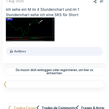
7 Aug. 2025
#1
Ich sehe ein M im 4 Stundenchart und im 1
Stundenchart sehe ich eine SKS für Short
BullBoss
R
e
a
k
t
Du musst dich einloggen oder registrieren, um hier zu
i
antworten.
o
n
e
n
:
Trading Forum
Traden.de Community
Fragen & Antwor