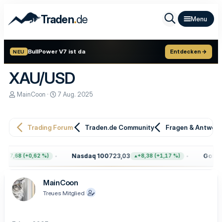
.
Traden
de
BullPower V7 ist da
Entdecken →
NEU
XAU/USD
E
E
MainCoon
7 Aug. 2025
r
r
s
s
t
t
e
e
Trading Forum
Traden.de Community
Fragen & Antwor
l
l
l
l
e
t
Nasdaq 100
723,03
Gold
4.
+47,68 (+0,62 %)
+8,38 (+1,17 %)
r
a
m
MainCoon
Treues Mitglied