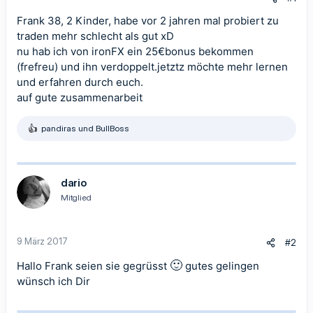
Frank 38, 2 Kinder, habe vor 2 jahren mal probiert zu
traden mehr schlecht als gut xD
nu hab ich von ironFX ein 25€bonus bekommen
(frefreu) und ihn verdoppelt.jetztz möchte mehr lernen
und erfahren durch euch.
auf gute zusammenarbeit
pandiras
und
BullBoss
R
e
a
k
t
dario
i
Mitglied
o
n
e
n
9 März 2017
#2
:
🙂
Hallo Frank seien sie gegrüsst
gutes gelingen
wünsch ich Dir