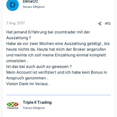
DimaCC
D
i
Neues Mitglied
o
n
e
n
7 Aug. 2017
#10
:
Hat jemand Erfahrung bei zoomtrader mit der
Auszahlung ?
Habe da vor zwei Wochen eine Auszahlung getätigt , bis
heute nichts da. Heute hat mich der Broker angerufen
und meinte ich soll meine Einzahlung einmal komplett
umsetzten .
Ist das bei euch auch so gewesen ?
Mein Account ist verifiziert und ich habe kein Bonus in
Anspruch genommen .
Vielen Dank im Voraus .
Triple X Trading
Treues Mitglied