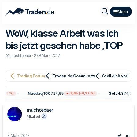
.
Traden
de
WoW, klasse Arbeit was ich
bis jetzt gesehen habe ,TOP
E
E
muchtebaer
9 März 2017
r
r
s
s
t
t
e
e
Trading Forum
Traden.de Community
Stell dich vor!
l
l
l
l
e
t
Nasdaq 100
714,65
Gold
4.374,20
18 %)
−2,65 (−0,37 %)
+
r
a
m
muchtebaer
Mitglied
9 März 2017
#1