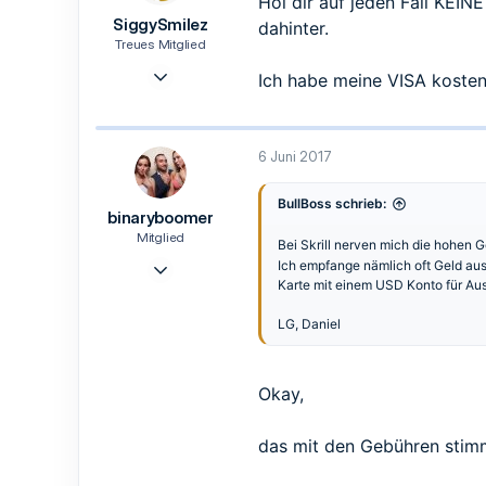
Hol dir auf jeden Fall KEIN
SiggySmilez
dahinter.
Treues Mitglied
29 Sep. 2016
Ich habe meine VISA koste
203
104
43
6 Juni 2017
38
BullBoss schrieb:
binaryboomer
Mitglied
Bei Skrill nerven mich die hohen
7 Okt. 2016
Ich empfange nämlich oft Geld aus
Karte mit einem USD Konto für Aus
6
1
LG, Daniel
3
33
Okay,
das mit den Gebühren stimmt