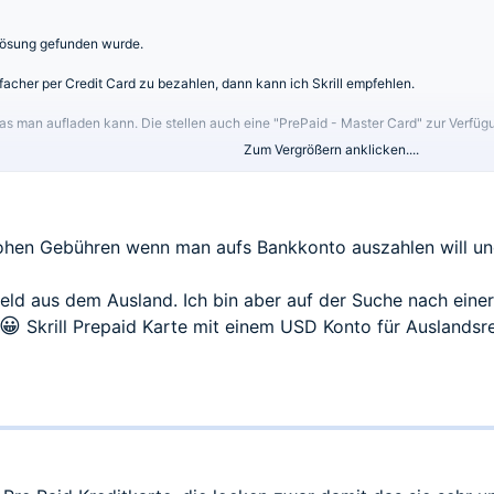
 Lösung gefunden wurde.
facher per Credit Card zu bezahlen, dann kann ich Skrill empfehlen.
as man aufladen kann. Die stellen auch eine "PrePaid - Master Card" zur Verfüg
Zum Vergrößern anklicken....
Skrill konto sein um mit der Skrill Karte zu bezahlen.
 ganz normale Kredit Karte im online shopping oder Broker funding
e hohen Gebühren wenn man aufs Bankkonto auszahlen will 
ld aus dem Ausland. Ich bin aber auf der Suche nach einer
😀
Skrill Prepaid Karte mit einem USD Konto für Auslandsre