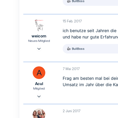
BullBoss
R
e
a
k
t
15 Feb. 2017
i
o
ich benutze seit Jahren di
n
weicom
und habe nur gute Erfahru
e
n
Neues Mitglied
:
30 Jan. 2017
BullBoss
R
2
e
a
1
k
3
t
7 Mai 2017
A
i
Aachen
o
Frag am besten mal bei de
n
Acul
Umsatz im Jahr über die Ka
e
n
Mitglied
:
23 Apr. 2017
5
1
2 Juni 2017
3