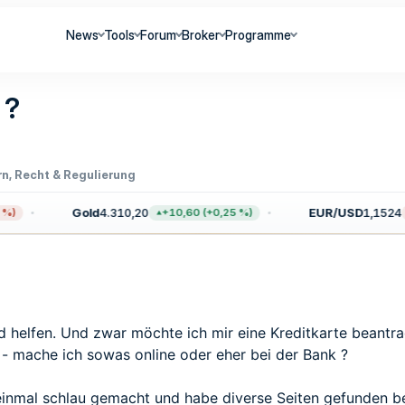
News
Tools
Forum
Broker
Programme
 ?
n, Recht & Regulierung
Gold
4.310,20
EUR/USD
1,1524
+10,60 (+0,25 %)
−0,
and helfen. Und zwar möchte ich mir eine Kreditkarte beant
- mache ich sowas online oder eher bei der Bank ?
einmal schlau gemacht und habe diverse Seiten gefunden be