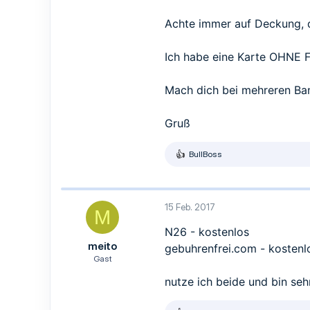
Achte immer auf Deckung, 
Ich habe eine Karte OHNE F
Mach dich bei mehreren Ban
Gruß
BullBoss
R
e
a
k
t
15 Feb. 2017
M
i
o
N26 - kostenlos
n
meito
gebuhrenfrei.com - kostenl
e
n
Gast
:
nutze ich beide und bin sehr