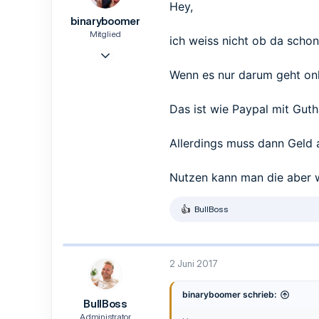
Hey,
binaryboomer
Mitglied
ich weiss nicht ob da scho
7 Okt. 2016
6
Wenn es nur darum geht onli
1
3
Das ist wie Paypal mit Guth
33
Allerdings muss dann Geld a
Nutzen kann man die aber w
BullBoss
R
e
a
k
t
2 Juni 2017
i
o
n
binaryboomer schrieb:
BullBoss
e
n
Administrator