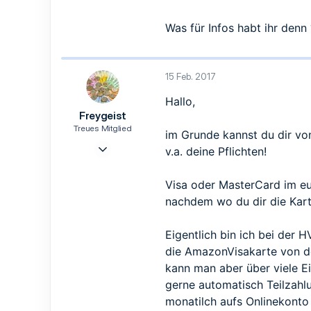
0
8
Was für Infos habt ihr denn 
49
15 Feb. 2017
Hallo,
Freygeist
Treues Mitglied
im Grunde kannst du dir vo
4 Feb. 2017
v.a. deine Pflichten!
113
81
Visa oder MasterCard im eu
28
nachdem wo du dir die Kart
München
Eigentlich bin ich bei der 
die AmazonVisakarte von de
kann man aber über viele Ei
gerne automatisch Teilzahlu
monatilch aufs Onlinekonto 