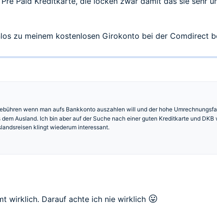
E Pre Paid Kreditkarte, die locken zwar damit das sie sehr 
nlos zu meinem kostenlosen Girokonto bei der Comdirect
 Gebühren wenn man aufs Bankkonto auszahlen will und der hohe Umrechnungsf
 dem Ausland. Ich bin aber auf der Suche nach einer guten Kreditkarte und DKB
landsreisen klingt wiederum interessant.
😛
 wirklich. Darauf achte ich nie wirklich