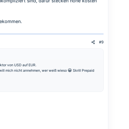
unkompliziert sind, dafür stecken hohe kosten
 bekommen.
#9
aktor von USD auf EUR.
😀
 will mich nicht annehmen, wer weiß wieso
Skrill Prepaid