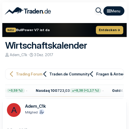
.
Traden
de
BullPower V7 ist da
Entdecken →
NEU
Wirtschaftskalender
E
E
Adem_C1k
3 Dez. 2017
r
r
s
s
t
t
e
e
Trading Forum
Traden.de Community
Fragen & Antwor
l
l
l
l
e
t
Nasdaq 100
723,03
Gold
4.399,
65 (+0,59 %)
+8,38 (+1,17 %)
r
a
m
Adem_C1k
A
Mitglied