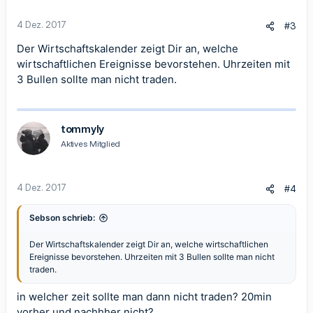
e
n
4 Dez. 2017
#3
:
Der
Wirtschaftskalender
zeigt Dir an, welche
wirtschaftlichen Ereignisse bevorstehen. Uhrzeiten mit
3 Bullen sollte man nicht traden.
tommyly
Aktives Mitglied
4 Dez. 2017
#4
Sebson schrieb:
Der
Wirtschaftskalender
zeigt Dir an, welche wirtschaftlichen
Ereignisse bevorstehen. Uhrzeiten mit 3 Bullen sollte man nicht
traden.
in welcher zeit sollte man dann nicht traden? 20min
vorher und nachhher nicht?