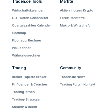
Traden.de Tools
Märkte
Wirtschaftskalender
Aktien
Indizes
Krypto
COT Daten
Saisonalität
Forex
Rohstoffe
Quartalszahlen Kalender
Makro & Wirtschaft
Heatmap
Fibonacci Rechner
Pip Rechner
Währungsrechner
Trading
Community
Broker Topliste
Broker
Traden.de News
Finfluencer & Coaches
Trading Forum
Kontakt
Trading lernen
Trading-Strategien
Steuern & Recht