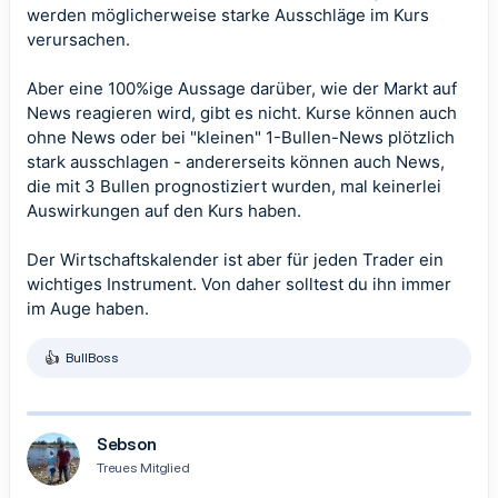
werden möglicherweise starke Ausschläge im Kurs
verursachen.
Aber eine 100%ige Aussage darüber, wie der Markt auf
News reagieren wird, gibt es nicht. Kurse können auch
ohne News oder bei "kleinen" 1-Bullen-News plötzlich
stark ausschlagen - andererseits können auch News,
die mit 3 Bullen prognostiziert wurden, mal keinerlei
Auswirkungen auf den Kurs haben.
Der
Wirtschaftskalender
ist aber für jeden Trader ein
wichtiges Instrument. Von daher solltest du ihn immer
im Auge haben.
BullBoss
R
e
a
k
t
Sebson
i
Treues Mitglied
o
n