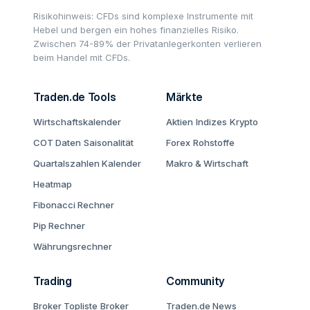
Risikohinweis: CFDs sind komplexe Instrumente mit
Hebel und bergen ein hohes finanzielles Risiko.
Zwischen 74-89% der Privatanlegerkonten verlieren
beim Handel mit CFDs.
Traden.de Tools
Märkte
Wirtschaftskalender
Aktien
Indizes
Krypto
COT Daten
Saisonalität
Forex
Rohstoffe
Quartalszahlen Kalender
Makro & Wirtschaft
Heatmap
Fibonacci Rechner
Pip Rechner
Währungsrechner
Trading
Community
Broker Topliste
Broker
Traden.de News