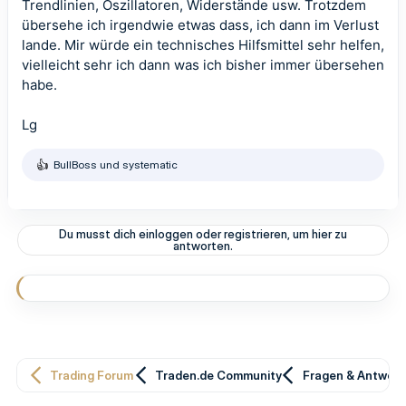
Trendlinien, Oszillatoren, Widerstände usw. Trotzdem
übersehe ich irgendwie etwas dass, ich dann im Verlust
lande. Mir würde ein technisches Hilfsmittel sehr helfen,
vielleicht sehr ich dann was ich bisher immer übersehen
habe.
Lg
BullBoss
und
systematic
R
e
a
k
t
Du musst dich einloggen oder registrieren, um hier zu
i
antworten.
o
n
e
n
:
Trading Forum
Traden.de Community
Fragen & Antwor