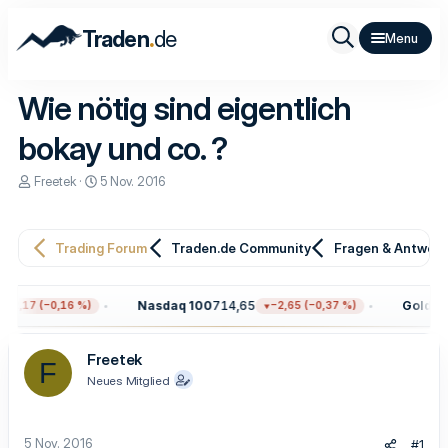
.
Traden
de
Wie nötig sind eigentlich
bokay und co. ?
E
E
Freetek
5 Nov. 2016
r
r
s
s
t
t
e
e
Trading Forum
Traden.de Community
Fragen & Antwor
l
l
l
l
e
t
Nasdaq 100
714,65
Gold
4.2
12,17 (−0,16 %)
−2,65 (−0,37 %)
r
a
m
Freetek
F
Neues Mitglied
5 Nov. 2016
#1