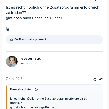
Ist es nicht möglich ohne Zusatzprogramm erfolgreich
zu traden??
gibt doch auch unzählige Bücher...
lg
BullBoss
und
systematic
R
e
a
k
t
systematic
i
Ehrenmitglied
o
n
e
n
7 Nov. 2016
#2
:
Freetek schrieb:
Ist es nicht möglich ohne Zusatzprogramm erfolgreich zu
traden??
gibt doch auch unzählige Bücher...