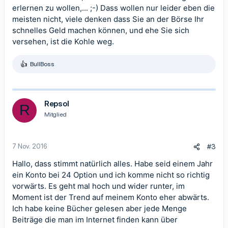
erlernen zu wollen,... ;-) Dass wollen nur leider eben die
meisten nicht, viele denken dass Sie an der Börse Ihr
schnelles Geld machen können, und ehe Sie sich
versehen, ist die Kohle weg.
BullBoss
R
e
a
k
t
Repsol
R
i
Mitglied
o
n
e
n
7 Nov. 2016
#3
:
Hallo, dass stimmt natürlich alles. Habe seid einem Jahr
ein Konto bei 24 Option und ich komme nicht so richtig
vorwärts. Es geht mal hoch und wider runter, im
Moment ist der Trend auf meinem Konto eher abwärts.
Ich habe keine Bücher gelesen aber jede Menge
Beiträge die man im Internet finden kann über