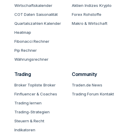
Wirtschaftskalender
Aktien
Indizes
Krypto
COT Daten
Saisonalität
Forex
Rohstoffe
Quartalszahlen Kalender
Makro & Wirtschaft
Heatmap
Fibonacci Rechner
Pip Rechner
Währungsrechner
Trading
Community
Broker Topliste
Broker
Traden.de News
Finfluencer & Coaches
Trading Forum
Kontakt
Trading lernen
Trading-Strategien
Steuern & Recht
Indikatoren