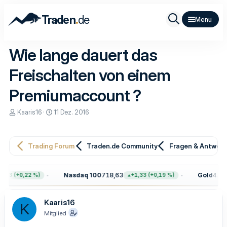
.
Traden
de
Wie lange dauert das
Freischalten von einem
Premiumaccount ?
E
E
Kaaris16
11 Dez. 2016
r
r
s
s
t
t
e
e
Trading Forum
Traden.de Community
Fragen & Antwor
l
l
l
l
e
t
Nasdaq 100
718,63
Gold
4.333
,93 (+0,22 %)
+1,33 (+0,19 %)
r
a
m
Kaaris16
K
Mitglied