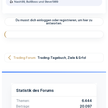
Nash99
,
BullBoss
und
Steve1989
R
e
a
k
t
Du musst dich einloggen oder registrieren, um hier zu
i
antworten.
o
n
e
n
:
Trading Forum
Trading-Tagebuch, Ziele & Erfolge
Statistik des Forums
Themen
6.444
Beiträge
20.097