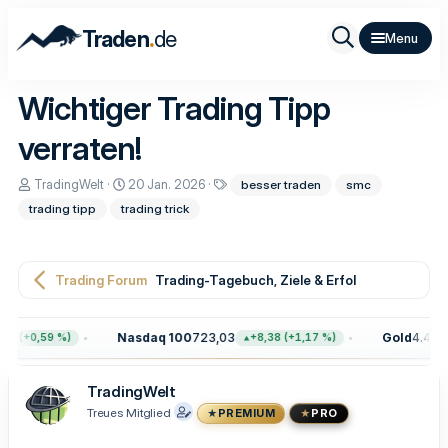
.
Traden
de
Wichtiger Trading Tipp
verraten!
E
E
S
TradingWelt
20 Jan. 2026
besser traden
smc
r
r
c
trading tipp
trading trick
s
s
h
t
t
l
e
e
a
l
l
g
l
l
w
Trading Forum
Trading-Tagebuch, Ziele & Erfolge
e
t
o
r
a
r
m
t
Nasdaq 100
723,03
Gold
4.400,
5 (+0,59 %)
+8,38 (+1,17 %)
e
TradingWelt
Treues Mitglied
PREMIUM
PRO