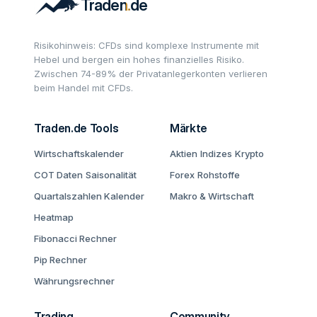
Risikohinweis: CFDs sind komplexe Instrumente mit
Hebel und bergen ein hohes finanzielles Risiko.
Zwischen 74-89% der Privatanlegerkonten verlieren
beim Handel mit CFDs.
Traden.de Tools
Märkte
Wirtschaftskalender
Aktien
Indizes
Krypto
COT Daten
Saisonalität
Forex
Rohstoffe
Quartalszahlen Kalender
Makro & Wirtschaft
Heatmap
Fibonacci Rechner
Pip Rechner
Währungsrechner
Trading
Community