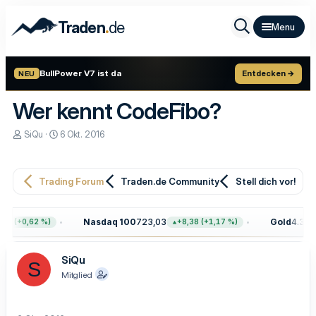
.
Traden
de
BullPower V7 ist da
Entdecken →
NEU
Wer kennt CodeFibo?
E
E
SiQu
6 Okt. 2016
r
r
s
s
t
t
e
e
Trading Forum
Traden.de Community
Stell dich vor!
l
l
l
l
e
t
Nasdaq 100
723,03
Gold
4.399,
68 (+0,62 %)
+8,38 (+1,17 %)
r
a
m
SiQu
S
Mitglied