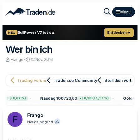
.
Traden
de
BullPower V7 ist da
Entdecken →
NEU
Wer bin ich
E
E
Frango
13 Nov. 2016
r
r
s
s
t
t
e
e
Trading Forum
Traden.de Community
Stell dich vor!
l
l
l
l
e
t
Nasdaq 100
723,03
Gold
4.39
,68 (+0,62 %)
+8,38 (+1,17 %)
r
a
m
Frango
F
Neues Mitglied