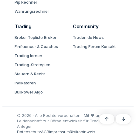
Pip Rechner
Währungsrechner
Trading
Community
Broker Topliste
Broker
Traden.de News
Finfluencer & Coaches
Trading Forum
Kontakt
Trading lernen
Trading-Strategien
Steuern & Recht
Indikatoren
BullPower Algo
© 2026 · Alle Rechte vorbehalten · Mit ♥ und
Oben
Unten
Leidenschaft zur Börse entwickelt für Trader und
Anleger.
Datenschutz
AGB
Impressum
Risikohinweis