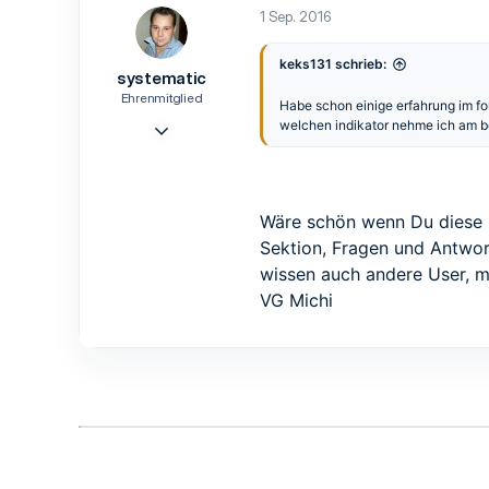
0
1 Sep. 2016
1
66
keks131 schrieb:
systematic
Ehrenmitglied
Habe schon einige erfahrung im fo
15 Aug. 2016
welchen indikator nehme ich am b
427
402
63
Wäre schön wenn Du diese 
47
Sektion, Fragen und Antwort
Scheinfeld/b. Würzburg
wissen auch andere User, m
VG Michi