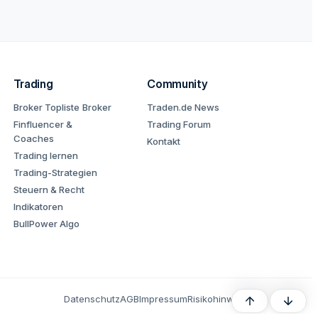
Trading
Community
Broker Topliste
Broker
Traden.de News
Finfluencer &
Trading Forum
Coaches
Kontakt
Trading lernen
Trading-Strategien
Steuern & Recht
Indikatoren
BullPower Algo
Datenschutz
AGB
Impressum
Risikohinweis
Oben
Unten