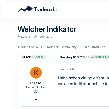
.
Traden
de
Welcher Indikator
E
E
keks131
1 Sep. 2016
r
r
s
s
Trading Forum
Traden.de Community
Stell dich vor!
t
t
e
e
l
l
0
7.755,61
Nasdaq 100
723,03
+45,65 (+0,59 %)
+8,38 (+1,17
LIVE
l
l
e
t
r
a
1 Sep. 2016
K
m
Habe schon einige erfahrun
keks131
welchen indikator nehme i
Neues Mitglied
30 Aug. 2016
3