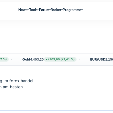
News
Tools
Forum
Broker
Programme
Gold
4.403,20
EUR/USD
1,156
 %)
+103,60 (+2,41 %)
g im forex handel.
ch am besten