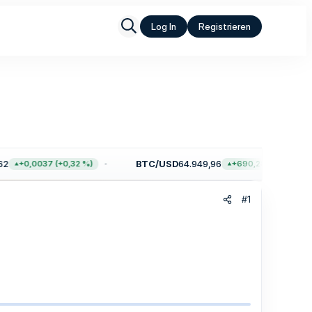
Log In
Registrieren
2
BTC/USD
64.949,96
+0,0037 (+0,32 %)
+690,28 (+1,07 %)
#1