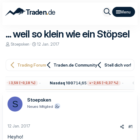
.
Traden
de
... weil so klein wie ein Stöpsel
E
E
Stoepsken
12 Jan. 2017
r
r
s
s
t
t
e
e
Trading Forum
Traden.de Community
Stell dich vor!
l
l
l
l
e
t
Nasdaq 100
714,65
Gold
−13,59 (−0,18 %)
−2,65 (−0,37 %)
r
a
m
Stoepsken
S
Neues Mitglied
12 Jan. 2017
#1
Heyho!