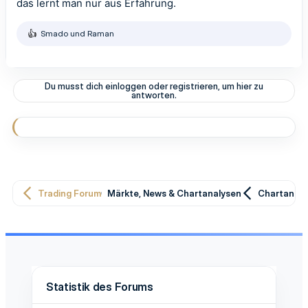
das lernt man nur aus Erfahrung.
Smado
und
Raman
R
e
a
k
t
Du musst dich einloggen oder registrieren, um hier zu
i
antworten.
o
n
e
n
:
Trading Forum
Märkte, News & Chartanalysen
Chartanaly
Statistik des Forums