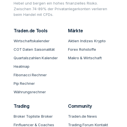
Hebel und bergen ein hohes finanzielles Risiko.
Zwischen 74-89% der Privatanlegerkonten verlieren
beim Handel mit CFDs.
Traden.de Tools
Märkte
Wirtschaftskalender
Aktien
Indizes
Krypto
COT Daten
Saisonalität
Forex
Rohstoffe
Quartalszahlen Kalender
Makro & Wirtschaft
Heatmap
Fibonacci Rechner
Pip Rechner
Währungsrechner
Trading
Community
Broker Topliste
Broker
Traden.de News
Finfluencer & Coaches
Trading Forum
Kontakt