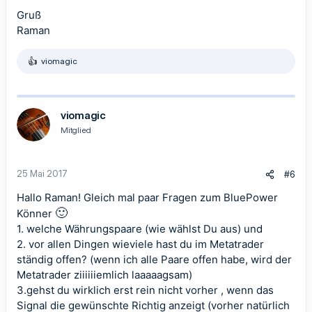
Gruß
Raman
viomagic
R
e
a
k
t
viomagic
i
Mitglied
o
n
e
n
25 Mai 2017
#6
:
Hallo Raman! Gleich mal paar Fragen zum BluePower
🙂
Könner
1. welche Währungspaare (wie wählst Du aus) und
2. vor allen Dingen wieviele hast du im Metatrader
ständig offen? (wenn ich alle Paare offen habe, wird der
Metatrader ziiiiiiemlich laaaaagsam)
3.gehst du wirklich erst rein nicht vorher , wenn das
Signal die gewünschte Richtig anzeigt (vorher natürlich