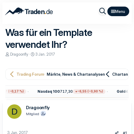
.
Traden
de
Was für ein Template
verwendet Ihr?
E
E
Dragoonfly
3 Jan. 2017
r
r
s
s
t
t
e
e
Trading Forum
Märkte, News & Chartanalysen
Chartanaly
l
l
l
l
e
t
Nasdaq 100
717,30
Gold
4.340,
7 (−0,17 %)
−6,55 (−0,90 %)
r
a
m
Dragoonfly
D
Mitglied
3 Jan. 2017
#1