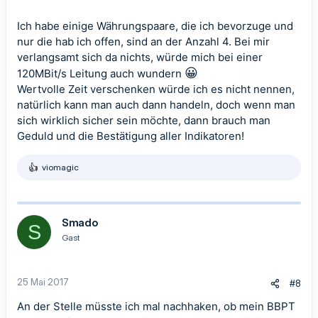
4.
Ich habe einige Währungspaare, die ich bevorzuge und
nur die hab ich offen, sind an der Anzahl 4. Bei mir
verlangsamt sich da nichts, würde mich bei einer
😀
120MBit/s Leitung auch wundern
Wertvolle Zeit verschenken würde ich es nicht nennen,
natürlich kann man auch dann handeln, doch wenn man
sich wirklich sicher sein möchte, dann brauch man
Geduld und die Bestätigung aller Indikatoren!
viomagic
R
e
a
k
t
Smado
S
i
Gast
o
n
e
n
25 Mai 2017
#8
:
An der Stelle müsste ich mal nachhaken, ob mein BBPT