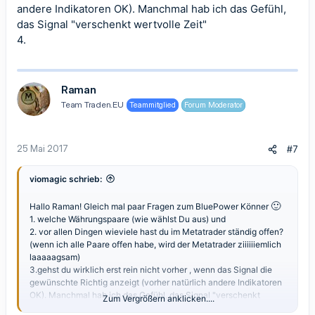
andere Indikatoren OK). Manchmal hab ich das Gefühl,
das Signal "verschenkt wertvolle Zeit"
4.
Raman
Team Traden.EU
Teammitglied
Forum Moderator
25 Mai 2017
#7
viomagic schrieb:
🙂
Hallo Raman! Gleich mal paar Fragen zum BluePower Könner
1. welche Währungspaare (wie wählst Du aus) und
2. vor allen Dingen wieviele hast du im Metatrader ständig offen?
(wenn ich alle Paare offen habe, wird der Metatrader ziiiiiiemlich
laaaaagsam)
3.gehst du wirklich erst rein nicht vorher , wenn das Signal die
gewünschte Richtig anzeigt (vorher natürlich andere Indikatoren
OK). Manchmal hab ich das Gefühl, das Signal "verschenkt
Zum Vergrößern anklicken....
wertvolle Zeit"