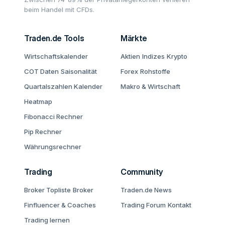
beim Handel mit CFDs.
Traden.de Tools
Märkte
Wirtschaftskalender
Aktien
Indizes
Krypto
COT Daten
Saisonalität
Forex
Rohstoffe
Quartalszahlen Kalender
Makro & Wirtschaft
Heatmap
Fibonacci Rechner
Pip Rechner
Währungsrechner
Trading
Community
Broker Topliste
Broker
Traden.de News
Finfluencer & Coaches
Trading Forum
Kontakt
Trading lernen