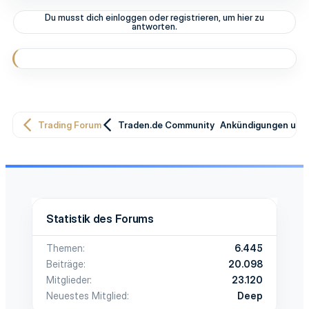
k
t
Du musst dich einloggen oder registrieren, um hier zu
i
antworten.
o
n
e
n
:
Trading Forum
Traden.de Community
Ankündigungen und 
Statistik des Forums
Themen
6.445
Beiträge
20.098
Mitglieder
23.120
Neuestes Mitglied
Deep