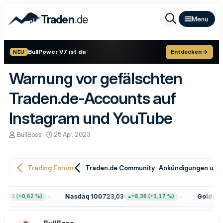
.
Traden
de
BullPower V7 ist da
Entdecken →
NEU
Warnung vor gefälschten
Traden.de-Accounts auf
Instagram und YouTube
E
E
BullBoss
25 Apr. 2023
r
r
s
s
t
t
e
e
Trading Forum
Traden.de Community
Ankündigungen und 
l
l
l
l
e
t
Nasdaq 100
723,03
Gold
4.39
,68 (+0,62 %)
+8,38 (+1,17 %)
r
a
m