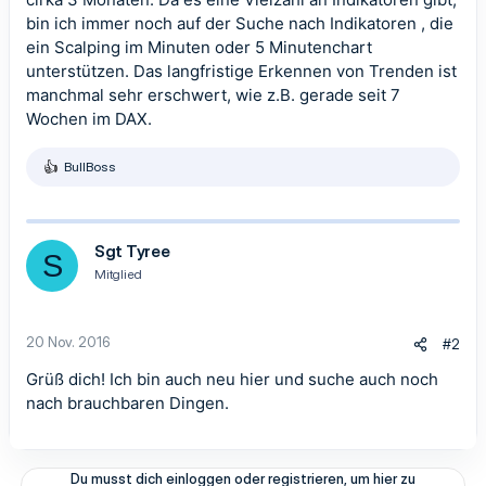
bin ich immer noch auf der Suche nach Indikatoren , die
ein Scalping im Minuten oder 5 Minutenchart
unterstützen. Das langfristige Erkennen von Trenden ist
manchmal sehr erschwert, wie z.B. gerade seit 7
Wochen im DAX.
BullBoss
R
e
a
k
t
Sgt Tyree
S
i
Mitglied
o
n
e
n
20 Nov. 2016
#2
:
Grüß dich! Ich bin auch neu hier und suche auch noch
nach brauchbaren Dingen.
Du musst dich einloggen oder registrieren, um hier zu