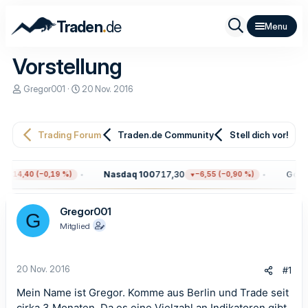
.
Traden
de
Vorstellung
E
E
Gregor001
20 Nov. 2016
r
r
s
s
t
t
e
e
Trading Forum
Traden.de Community
Stell dich vor!
l
l
l
l
e
t
Nasdaq 100
717,30
Gold
4
−14,40 (−0,19 %)
−6,55 (−0,90 %)
r
a
m
Gregor001
G
Mitglied
20 Nov. 2016
#1
Mein Name ist Gregor. Komme aus Berlin und Trade seit
cirka 3 Monaten. Da es eine Vielzahl an Indikatoren gibt,