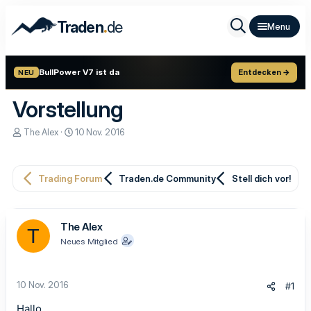
.
Traden
de
BullPower V7 ist da
Entdecken →
NEU
Vorstellung
E
E
The Alex
10 Nov. 2016
r
r
s
s
t
t
e
e
Trading Forum
Traden.de Community
Stell dich vor!
l
l
l
l
e
t
r
a
The Alex
T
m
Neues Mitglied
10 Nov. 2016
#1
Hallo